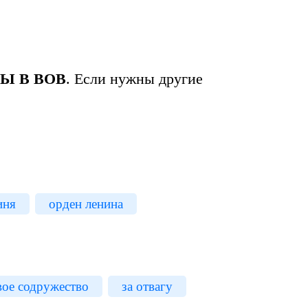
ДЫ В ВОВ
. Если нужны другие
иня
орден ленина
вое содружество
за отвагу