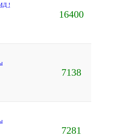
МД !
16400
ы
7138
ы
7281