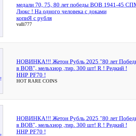
медали 70, 75, 80 лет победы ВОВ 1941-45 СП
Люкс ! На одного человека с доками
копиЯ с рубля
valli777
НОВИНКА!!! Жетон Рубль 2025 "80 лет Побед
в ВОВ", мельхиор ,тир. 300 шт! R ! Редкий !
ННР PF70 !
HOT RARE COINS
НОВИНКА!!! Жетон Рубль 2025 "80 лет Побед
в ВОВ", мельхиор ,тир. 300 шт! R ! Редкий !
ННР PF70 !