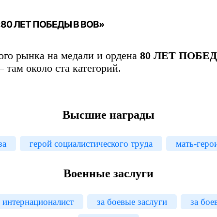
 «80 ЛЕТ ПОБЕДЫ В ВОВ»
го рынка на медали и ордена
80 ЛЕТ ПОБЕ
– там около ста категорий.
Высшие награды
за
герой социалистического труда
мать-геро
Военные заслуги
н интернационалист
за боевые заслуги
за бое