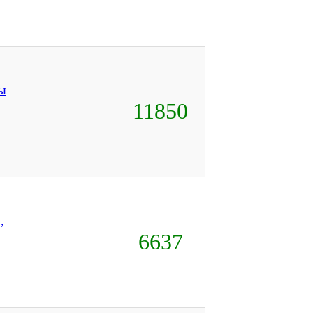
ы
11850
,
6637