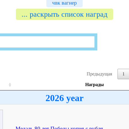
чвк вагнер
... раскрыть список наград
Предыдущая
1
Награды
2026 year
Медаль 80 лет Победы копия с рубля