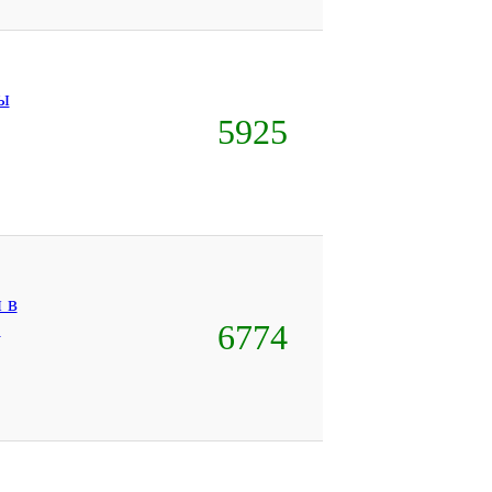
ы
5925
 в
Р
6774