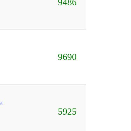
9486
9690
ы
5925