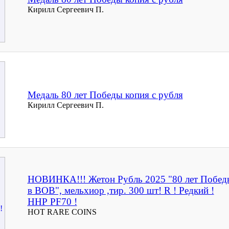
Кирилл Сергеевич П.
Медаль 80 лет Победы копия с рубля
Кирилл Сергеевич П.
НОВИНКА!!! Жетон Рубль 2025 "80 лет Побед
в ВОВ", мельхиор ,тир. 300 шт! R ! Редкий !
ННР PF70 !
HOT RARE COINS