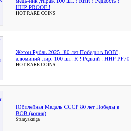
медь-ник ,тираж 100 шт. ! RRR ! Редкость !
ННР PROOF !
HOT RARE COINS
Жетон Рубль 2025 "80 лет Победы в ВОВ",
алюминий ,тир. 100 шт! R ! Редкий ! ННР PF70 
HOT RARE COINS
Юбилейная Медаль СССР 80 лет Победы в
ВОВ (копия)
Starayakniga