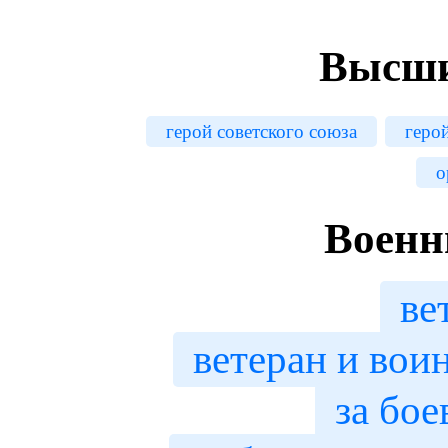
Высши
герой советского союза
геро
о
Военн
ве
ветеран и вои
за бое