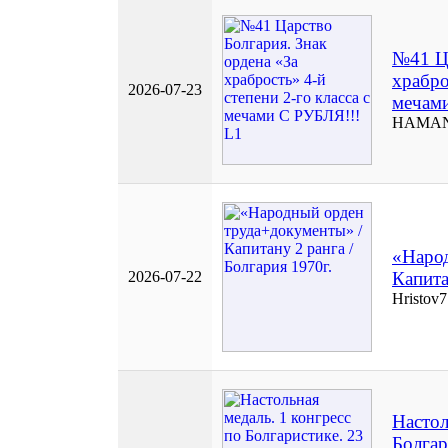
№41 Ца
храбро
2026-07-23
мечам
HAMAN
«Наро
2026-07-22
Капита
Hristov
Настол
Болгар