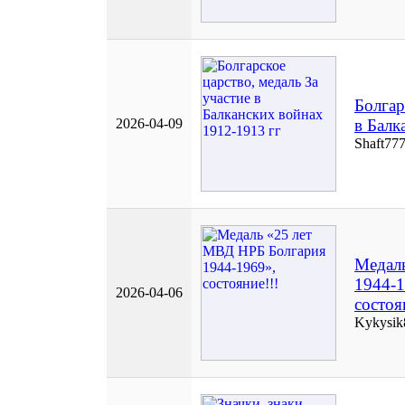
Болгар
2026-04-09
в Балк
Shaft77
Медал
1944-1
2026-04-06
состоя
Kykysik