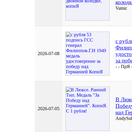
колодк
Vatnic
с рубл
Филипп
2026-07-08
удосто
за поб
- - ПрЯ 
В Люкс
Побед
2026-07-05
над Ге
AndySu