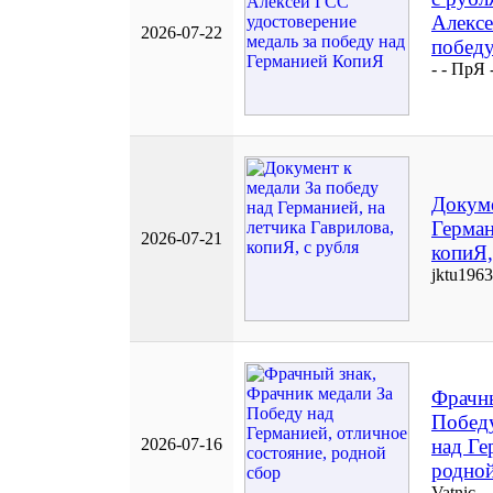
Алексе
2026-07-22
победу
- - ПрЯ 
Докуме
Герман
2026-07-21
копиЯ,
jktu1963
Фрачны
Побед
2026-07-16
над Ге
родной
Vatnic