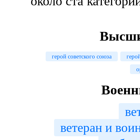
около ста категорий
Высши
герой советского союза
геро
о
Военн
ве
ветеран и вои