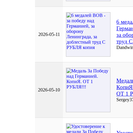
6 меда
Герман
2026-05-11
за обо
труд 
Dandwi
Медаль
КопиЯ
2026-05-10
ОТ 1 
Sergey3
Удосто