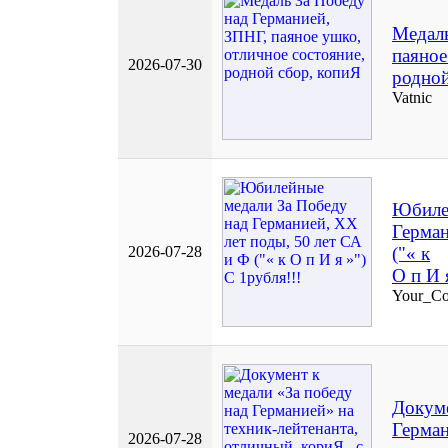
Медаль
паяное
2026-07-30
родной
Vatnic
Юбиле
Герман
2026-07-28
("« к
О п И 
Your_Сol
Докуме
Герман
2026-07-28