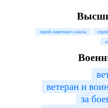
Высши
герой советского союза
геро
о
Военн
ве
ветеран и вои
за бое