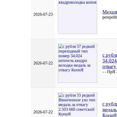
Медаль
2026-07-23
perepeli
с рубл
34.024
2026-07-22
отваг
- - ПрЯ 
с рубл
медаль
2026-07-22
КопиЯ