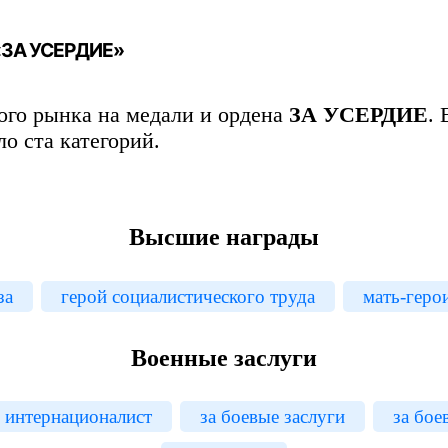
 «ЗА УСЕРДИЕ»
го рынка на медали и ордена
ЗА УСЕРДИЕ
.
ло ста категорий.
Высшие награды
за
герой социалистического труда
мать-геро
Военные заслуги
н интернационалист
за боевые заслуги
за бое