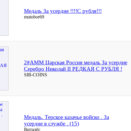
Медаль За усердие !!!!С рубля!!!
mutobor69
2#AMM Царская Россия медаль За усердие
Серебро Николай II РЕДКАЯ С РУБЛЯ !
SIB-COINS
Медаль. Терское казачье войско . За
усердие в службе . (15)
Виталёс