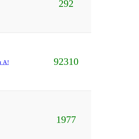
292
92310
я А!
1977