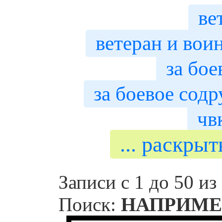
ве
ветеран и вои
за бое
за боевое сод
чв
... раскры
Записи с 1 до 50 из
Поиск:
НАПРИМЕ