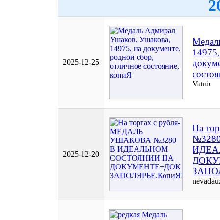
2
Медаль
14975,
2025-12-25
докуме
состоя
Vatnic
На то
№3280
ИДЕА
2025-12-20
ДОКУ
ЗАПОЛ
nevadau