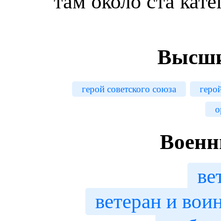
там около ста кате
Высши
герой советского союза
геро
о
Военн
ве
ветеран и вои