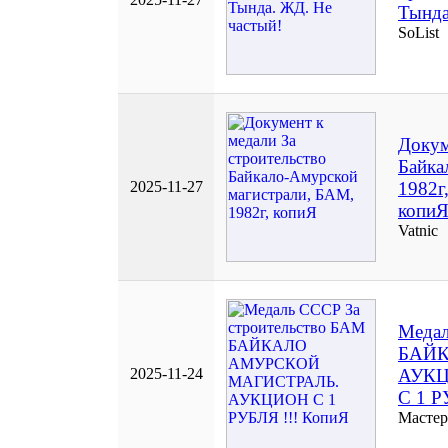
Тында
SoList
Докум
Байка
2025-11-27
1982г
копи
Vatnic
Медал
БАЙК
2025-11-24
АУК
С 1 Р
Мастер