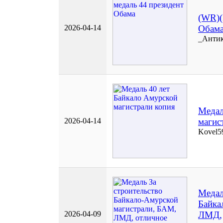
(WR)(
2026-04-14
Обам
_Антик
Медал
2026-04-14
магис
Kovel5
Медал
Байка
2026-04-09
ЛМД,