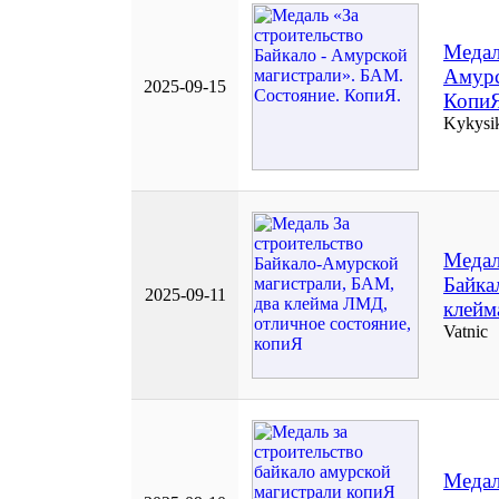
Медал
Амурс
2025-09-15
КопиЯ
Kykysi
Медал
Байка
2025-09-11
клейм
Vatnic
Медал