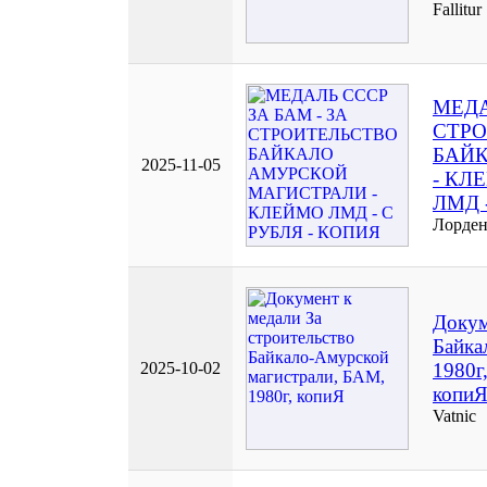
Fallitur
МЕДА
СТР
БАЙ
2025-11-05
- КЛ
ЛМД 
Лорде
Докум
Байка
2025-10-02
1980г
копи
Vatnic