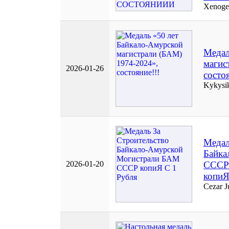
Xenoge
Медал
магис
2026-01-26
состоя
Kykysi
Медал
Байка
2026-01-20
СССР
копиЯ
Cezar 