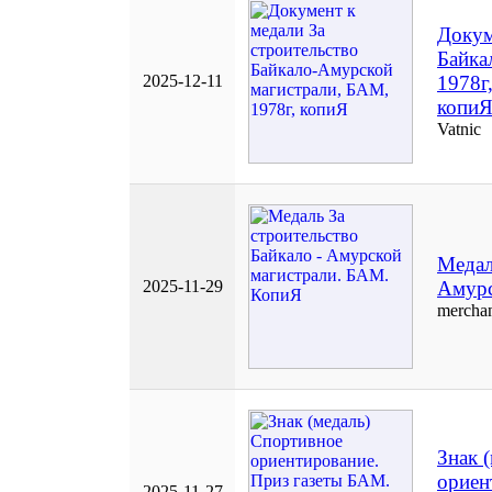
Докум
Байка
2025-12-11
1978г
копи
Vatnic
Медал
2025-11-29
Амурс
merchan
Знак 
ориен
2025-11-27