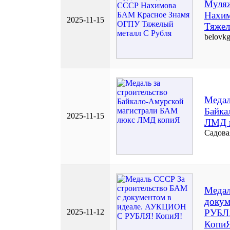
Муляж
Нахи
2025-11-15
Тяжел
belovk
Медал
Байка
2025-11-15
ЛМД 
Садова
Медал
докум
2025-11-12
РУБЛ
Копи