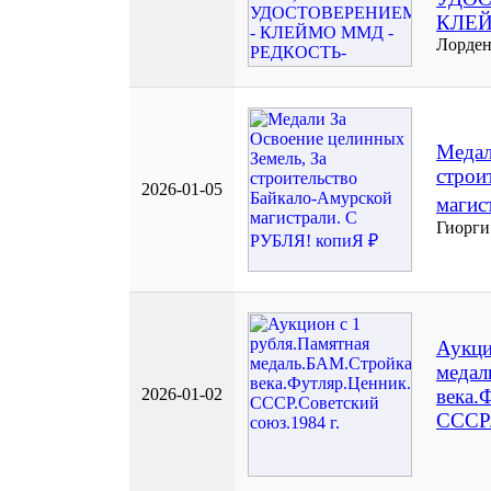
КЛЕЙ
Лорде
Медал
строи
2026-01-05
магис
Гиорги
Аукци
медал
2026-01-02
века.
СССР.