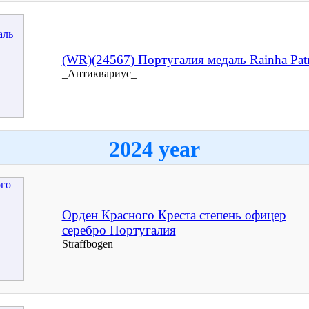
(WR)(24567) Португалия медаль Rainha Patr
_Антиквариус_
2024 year
Орден Красного Креста степень офицер
серебро Португалия
Straffbogen