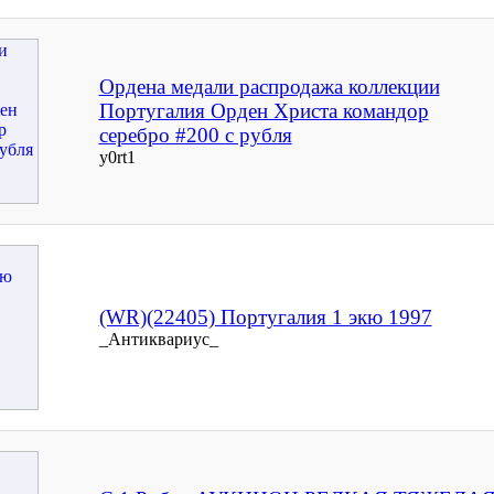
Ордена медали распродажа коллекции
Португалия Орден Христа командор
серебро #200 с рубля
y0rt1
(WR)(22405) Португалия 1 экю 1997
_Антиквариус_