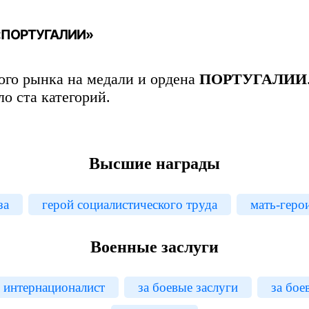
 «ПОРТУГАЛИИ»
го рынка на медали и ордена
ПОРТУГАЛИИ
ло ста категорий.
Высшие награды
за
герой социалистического труда
мать-геро
Военные заслуги
н интернационалист
за боевые заслуги
за бое