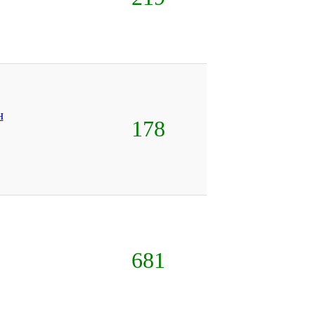
н
178
681