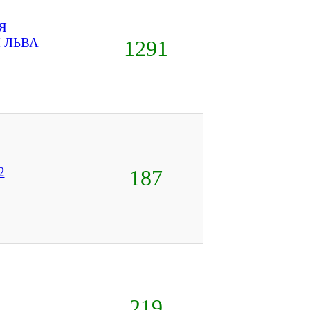
Я
 ЛЬВА
1291
2
187
219